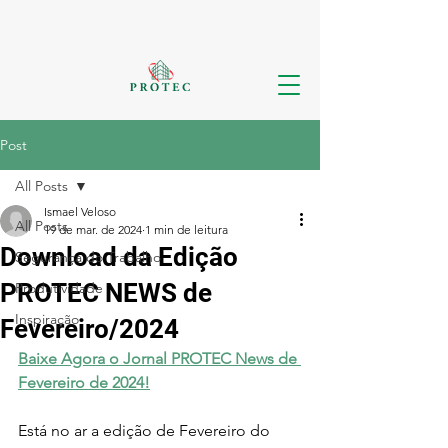
Post
All Posts
Ismael Veloso
All Posts
19 de mar. de 2024
1 min de leitura
Download da Edição
Segurança do Trabalho
PROTEC NEWS de
Produtividade
Inspiração
Fevereiro/2024
Baixe Agora o Jornal PROTEC News de 
Fevereiro de 2024!
Está no ar a edição de Fevereiro do 