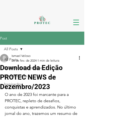
Post
All Posts
Ismael Veloso
All Posts
26 de fev. de 2024
1 min de leitura
Download da Edição
Segurança do Trabalho
PROTEC NEWS de
Produtividade
Inspiração
Dezembro/2023
O ano de 2023 foi marcante para a 
PROTEC, repleto de desafios, 
conquistas e aprendizados. No último 
jornal do ano, trazemos um resumo de 