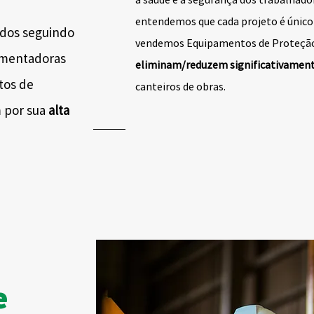
entendemos que cada projeto é único
ados seguindo
vendemos Equipamentos de Proteção
amentadoras
eliminam/reduzem significativamente
tos de
canteiros de obras.
m por sua
alta
e