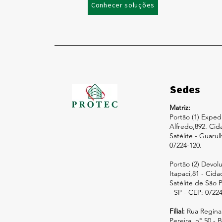
Conhecer soluções
Sedes
Matriz:
Portão (1) Exped
Alfredo,892. Cid
Satélite - Guaru
07224-120.
Portão (2) Devolu
Itapaci,81 - Cida
Satélite de São 
- SP - CEP: 07224
Filial:
Rua Regina
Pereira, n° 50 - 