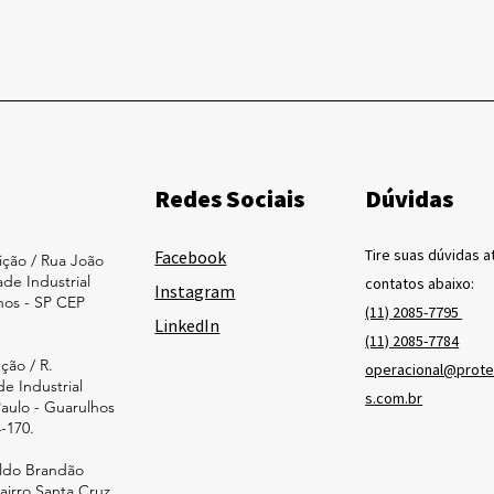
Redes Sociais
Dúvidas
Tire suas dúvidas 
Facebook
ição / Rua João
ade Industrial
contatos abaixo:
Instagram
lhos - SP CEP
(11) 2085-7795
LinkedIn
(11) 2085-7784
ção / R.
operacional@prot
de Industrial
s.com.br
Paulo - Guarulhos
-170.
ldo Brandão
Bairro Santa Cruz