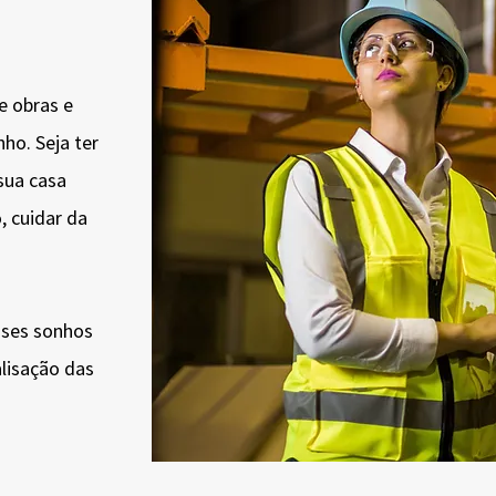
e obras e
ho. Seja ter
sua casa
, cuidar da
sses sonhos
alisação das