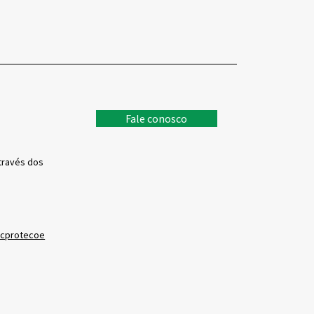
Fale conosco
através dos
ecprotecoe