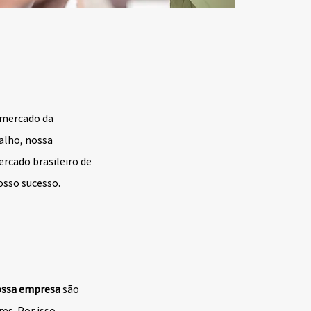
 mercado da
alho, nossa
mercado brasileiro de
osso sucesso.
ossa empresa
são
es. Por isso,