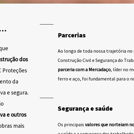
..
Parcerias
que
Ao longo de toda nossa trajetória no
nstrução dos
Construção Civil e Segurança do Trab
parceria com a Mercadaço
, líder no 
 Proteções
ferro e aço, foi fundamental para o n
mento da
va e segura.
ão
Segurança e saúde
va e outros
Os principais
valores que norteiam n
obras mais
a saúde e a segurança dos trabalhador