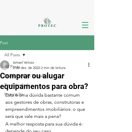
Post
All Posts
Ismael Veloso
All Posts
2 de dez. de 2022
2 min de leitura
Comprar ou alugar
Segurança do Trabalho
equipamentos para obra?
Produtividade
Inspiração
Esta é uma dúvida bastante comum 
aos gestores de obras, construtoras e 
empreendimentos imobiliários: o que 
será que vale mais a pena?
A melhor resposta para sua dúvida é: 
depende do seu caso.